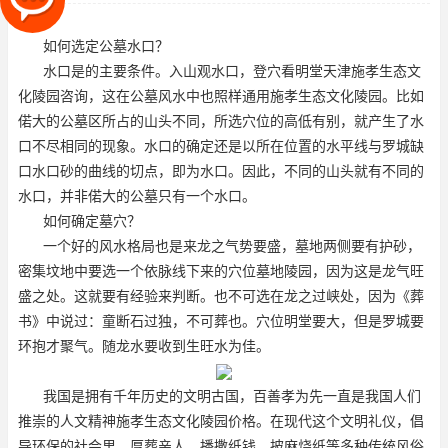
确定还是以所在位置的水平线与
如何选定公墓水口？
水口是的主要条件。入山观水口，登穴看明堂
天津施孝生态文
化陵园咨询
，这在公墓风水中也照样通用
施孝生态文化陵园
。比如
偌大的公墓区所占的山头不同，所选穴位的高低有别，就产生了水
口不尽相同的现象。水口的确定还是以所在位置的水平线与罗城缺
口水口砂的曲线的切点，即为水口。因此，不同的山头就有不同的
水口，并非偌大的公墓只有一个水口。
如何确定墓穴？
一个好的风水格局也是来龙之气势要盛，墓地两侧要有护砂，
密集坟地中要选一个依脉线下来的穴位
墓地陵园
，因为这是龙气旺
盛之处。这就要有经验来判断。也不可选在龙之过峡处，因为《葬
书》中说过：童断石过独，不可葬也。穴位明堂要大，但是罗城要
环抱才聚气。随龙水要收到生旺水为佳。
我国是拥有千年历史的文明古国，百善孝为先一直是我国人们
推崇的人文精神
施孝生态文化陵园价格
。在现代这个文明礼仪，倡
导环保的社会里，厚葬亲人，播撒纸钱，披麻烧纸等多种传统风俗