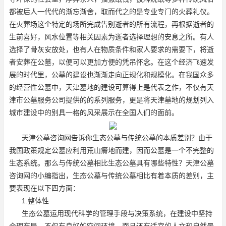
都被后人一代代的渐忘渐舍，取而代之的是专业专门的火葬礼仪。
在火葬场这个特定的场所完成告别逝者的所有流程，再根据逝者的
生前喜好，风水位置等相关因素为逝者选择理想的安息之所。有人
选择了骨灰安放处，也有人在物质条件和家人要求的需要下，将逝
者安葬在公墓，以便可以更加方便的凭吊怀念。在这个经济飞速发
展的时代里，公墓的建设也渐渐走向正规化和规模化。在我国众多
的经营性公墓中，天津墓地的建设可算得上是代表之作，不仅有天
津市公墓服务公司提供的的系列服务，更是将天津墓地的规划列入
城市建设中的别具一格的风采展示在全国人们的面前。
天津公墓咨询网告诉你生态公墓与传统公墓的本质差别？由于
我国政策规定公墓应利用荒山瘠地而建，因而公墓是一个不完整的
生态系统。那么与传统公墓相比生态公墓具有哪些特性？天津公墓
咨询网的小编指出，生态公墓与传统公墓相比有着本质的差别，主
要表现在以下四方面：
1.整体性
生态公墓运用现代科学的管理手段与决策系统，在建设中坚持
合理布局，不仅有良好的空间环境，而且还有适宜的人文和自然景