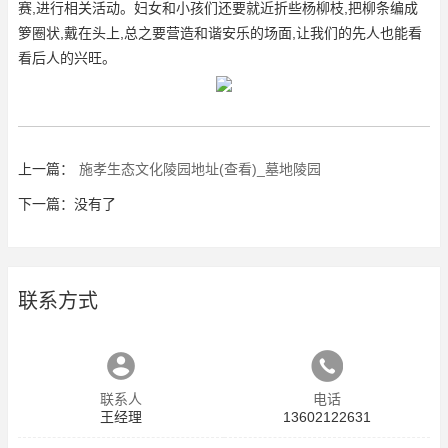
赛,进行相关活动。妇女和小孩们还要就近折些杨柳枝,把柳条编成
箩圈状,戴在头上,总之要营造和谐安乐的场面,让我们的先人也能看
看后人的兴旺。
上一篇：
施孝生态文化陵园地址(查看)_墓地陵园
下一篇：没有了
联系方式
联系人
电话
王经理
13602122631