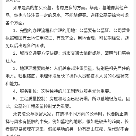
如果是真的想买公墓，考虑更多的方面。毕竟，墓地像其他产
品，你也应该注意一定的风水，不能随便买。选择公墓要综合考虑
各个方面。
1、完整的办理流程和合理的用地：公墓要有公墓证、公司营业
执照和国有土地使用权证；有效齐全，用地合理，可长期经营，避
免以后出现各种困难。
2、城市交通要方便快捷：城市交通太偏僻或差，清明节扫墓会
让人。
3、地理环境要幽美：人们越来越注重质量，特别是祖先居住的
地方。归根结底，地理环境反映了操作人员和技术人员的心理状态
和能力。
4、服务到位：这种独特的加工制造业服务尤为重要。
5、工程质量控制：房屋和地面已经坍塌，所以墓地很危险，因
此，公墓的工程质量控制尤为重要。
永安陵公墓提醒大家，在选择不同方向的公墓时，也要防止选
择与风水有抵触的中央，例如墓地的地形，假如是破头的趋向，长
者很容易被埋在这里。假如墓地的另一边有高山压榨，后代就不会