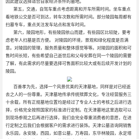
因此建议选择适合自家经济条件的墓地。
第五，交通，自驾车重点考虑距离和开车所需时间。坐车重点
看地铁公交是否可到达，转车次数和所需时间。部分陵园每周都有
扫墓专车，重点关注发车站点和发车时间。
第六，陵园地形，有些陵园依山而建，有些园区比较陡，要考
虑老年人扫墓是否方便。 对陵园的环境，景观和绿化程度是否满
意。对陵园的管理，服务质量和整体感觉等等。对陵园的面积和可
售时间长短，有些希望自己逝世后和父母安葬在同一个陵园的需要
了解，有此需求的尽量要选择可售面积比较大或有后续开发计划的
陵园。
百善孝为先，选择一个风景优美的天津墓地，同样是对已经逝
去之人的一份尊重。天津墓地传承传统殡葬文化，专注经营服务三
十余载，所有正规墓地位置均是经过了专业人士的考核之后进行选
择，价格完全按照国家的标准进行定制。在天津墓地这里选取可以
到现场参观之后再进行选择，我们会完全尊重消费者的意愿，在进
行定制之后我们会根据客户的需求进行装饰。天津公墓咨询网销售
永乐园，永安陵，西园，如意公墓，万寿园，东华林陵园，永定塔