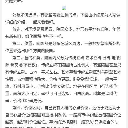
兴隆兴旺。
公墓如何选择，有哪些需要注意的点，下面由小编来为大家做
详细的介绍，一起来看看吧。
首先，对环境是否满意，陵园众多，地形有平地有丘陵，年代
有新有旧，绿化面积也各不一样。
第二，位置，陵园都是分布在城区周边，一般根据您家所处的
位置来选出哪个方向的陵园。
第三，墓的种类，陵园内又分为传统立碑.艺术立碑.卧碑.地.树
葬.骨灰墙(不建议)，传统立碑在陵园所占比例大，有些陵园甚至只
有传统立碑。占地一平米左右。艺术墓和传统立碑区别与碑型艺术
性强，占地面积也略大，价格也更高。卧碑碑型低矮，一般为平
放，石材用量小，价格比传统立碑低。地是在园区里自行选择位
置，面积大小自定，碑型可自己选择，自由度高。树葬是以树代
碑，价格比卧碑更低。
第四，价位区间，自己要有大概的心里价位，远低于或远高于
自己心里价位的陵园可直接排除掉。一般离市中心越近的陵园价位
越高，越远则价位越低。墓地的选择原则一般遵从“只选适合的”。