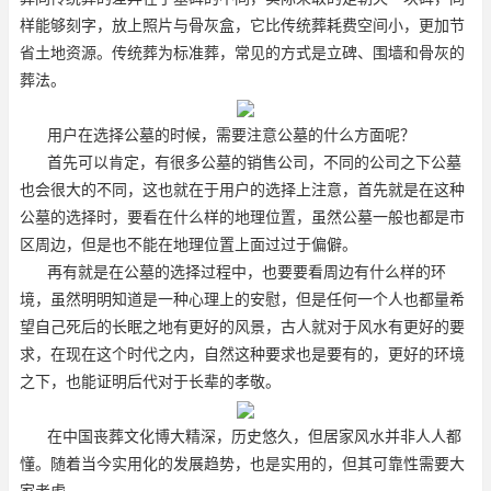
样能够刻字，放上照片与骨灰盒，它比传统葬耗费空间小，更加节
省土地资源。传统葬为标准葬，常见的方式是立碑、围墙和骨灰的
葬法。
用户在选择公墓的时候，需要注意公墓的什么方面呢？
首先可以肯定，有很多公墓的销售公司，不同的公司之下公墓
也会很大的不同，这也就在于用户的选择上注意，首先就是在这种
公墓的选择时，要看在什么样的地理位置，虽然公墓一般也都是市
区周边，但是也不能在地理位置上面过过于偏僻。
再有就是在公墓的选择过程中，也要要看周边有什么样的环
境，虽然明明知道是一种心理上的安慰，但是任何一个人也都量希
望自己死后的长眠之地有更好的风景，古人就对于风水有更好的要
求，在现在这个时代之内，自然这种要求也是要有的，更好的环境
之下，也能证明后代对于长辈的孝敬。
在中国丧葬文化博大精深，历史悠久，但居家风水并非人人都
懂。随着当今实用化的发展趋势，也是实用的，但其可靠性需要大
家考虑。