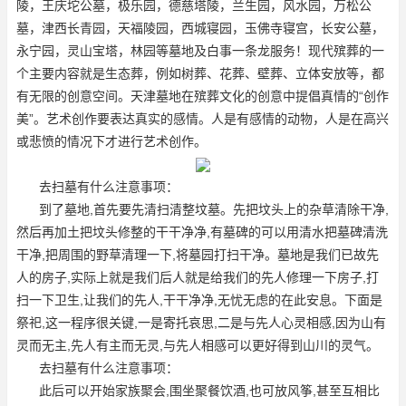
陵，王庆坨公墓，极乐园，德慈塔陵，兰生园，风水园，万松公
墓，津西长青园，天福陵园，西城寝园，玉佛寺寝宫，长安公墓，
永宁园，灵山宝塔，林园等墓地及白事一条龙服务！现代殡葬的一
个主要内容就是生态葬，例如树葬、花葬、壁葬、立体安放等，都
有无限的创意空间。天津墓地在殡葬文化的创意中提倡真情的“创作
美”。艺术创作要表达真实的感情。人是有感情的动物，人是在高兴
或悲愤的情况下才进行艺术创作。
去扫墓有什么注意事项：
到了墓地,首先要先清扫清整坟墓。先把坟头上的杂草清除干净,
然后再加土把坟头修整的干干净净,有墓碑的可以用清水把墓碑清洗
干净,把周围的野草清理一下,将墓园打扫干净。墓地是我们已故先
人的房子,实际上就是我们后人就是给我们的先人修理一下房子,打
扫一下卫生,让我们的先人,干干净净,无忧无虑的在此安息。下面是
祭祀,这一程序很关键,一是寄托哀思,二是与先人心灵相感,因为山有
灵而无主,先人有主而无灵,与先人相感可以更好得到山川的灵气。
去扫墓有什么注意事项：
此后可以开始家族聚会,围坐聚餐饮酒,也可放风筝,甚至互相比