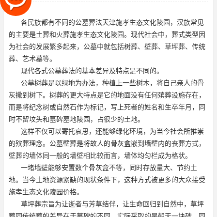
及特点是不同的。公墓树葬是
各民族都有不同的公墓葬法
天津施孝生态文化陵园
，汉族常见
的主要是土葬和火葬
施孝生态文化陵园
。现代社会中，葬式类型因
为社会的发展繁多起来，公墓中就包括树葬、壁葬、草坪葬、传统
葬、艺术墓等。
现代各式公墓葬法的基本差异及特点是不同的。
公墓树葬是以绿地为办法，种植上一些树木，将自己亲人的骨
灰撒到树下。树葬的更大特点是它的地面没有任何殡葬设施存在，
而是将纪念树或自然石作为标记，写上死者的姓名和生卒年月，同
时不留坟头和墓碑
墓地陵园
，占很少的土地。
这样不仅可以寄托哀思，还能够绿化环境，为当今社会所推崇
的殡葬理念。公墓壁葬是将故人的骨灰盒嵌到墙壁内的丧葬方式，
壁葬的墙体同一般的墙壁相比较而言，墙体均匀栏成为格状。
一堵墙壁能够安置数个骨灰盒不等，同时存放量大、节约土
地。当今土地资源紧缺的现状条件下，这种方式被更多的大众接受
施孝生态文化陵园价格
。
草坪葬宗旨为让逝者与芳草结伴，让生命回归到自然中，草坪
葬同传统葬的差异在于墓碑的不同，实际采取的是朝天一块碑，同